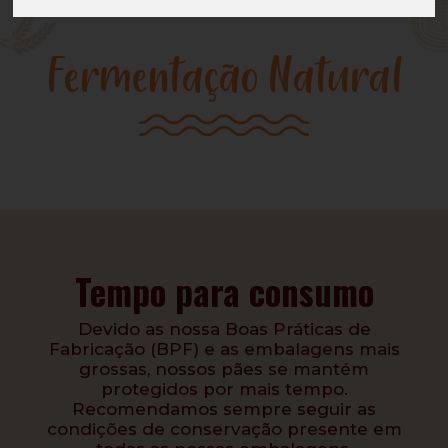
Fermentação Natural
Tempo para consumo
Devido as nossa Boas Práticas de
Fabricação (BPF) e as embalagens mais
grossas, nossos pães se mantém
protegidos por mais tempo.
Recomendamos sempre seguir as
condições de conservação presente em